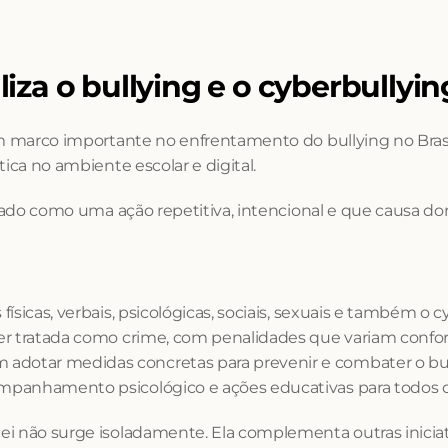
liza o bullying e o cyberbullyin
m marco importante no enfrentamento do bullying no Brasil. 
ica no ambiente escolar e digital.
zado como uma ação repetitiva, intencional e que causa dor 
as físicas, verbais, psicológicas, sociais, sexuais e também o
a ser tratada como crime, com penalidades que variam confo
m adotar medidas concretas para prevenir e combater o bul
companhamento psicológico e ações educativas para todos o
i não surge isoladamente. Ela complementa outras iniciati