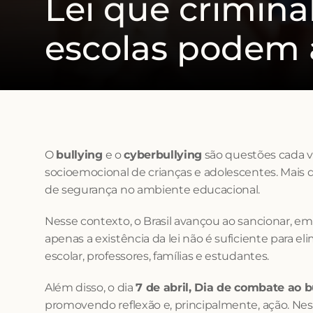
Lei que criminal
escolas podem 
O 
bullying
 e o 
cyberbullying
 são questões cada 
socioemocional de crianças e adolescentes. Mais
de segurança no ambiente educacional.
Nesse contexto, o Brasil avançou ao sancionar, em 
apenas a existência da lei não é suficiente para e
escolar, professores, famílias e estudantes.
Além disso, o dia 
7 de abril, Dia de combate ao b
promovendo reflexão e, principalmente, ação. Neste