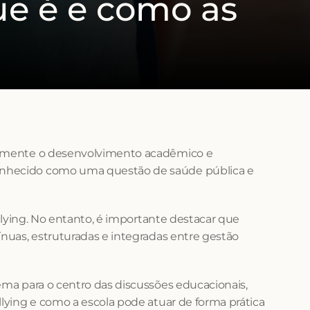
ue é e como as 
tamente o desenvolvimento acadêmico e 
conhecido como uma questão de saúde pública e 
ullying. No entanto, é importante destacar que 
ínuas, estruturadas e integradas entre gestão 
tema para o centro das discussões educacionais, 
llying e como a escola pode atuar de forma prática 