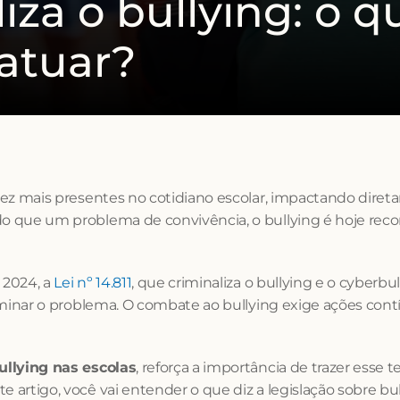
iza o bullying: o q
atuar?
vez mais presentes no cotidiano escolar, impactando dire
 do que um problema de convivência, o bullying é hoje re
2024, a 
Lei nº 14.811
, que criminaliza o bullying e o cyberb
liminar o problema. O combate ao bullying exige ações cont
ullying nas escolas
, reforça a importância de trazer esse 
 artigo, você vai entender o que diz a legislação sobre bu