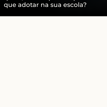
que adotar na sua escola?
A educação está mudando — e a sala de aula 
também.
Com foco no protagonismo estudantil e no 
desenvolvimento de habilidades essenciais para o 
século XXI, 
metodologias ativas
 como a 
sala de aula 
invertida
 vêm ganhando cada vez mais espaço nas 
escolas que buscam uma educação mais prática, 
significativa e engajadora.
Mas afinal, o que é essa tal de sala de aula invertida? 
Como aplicá-la? E quais os reais benefícios dessa 
abordagem?